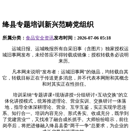
绛县专题培训新兴范畴党组织
所属分类：
食品安全资讯
发布时间：
2026-07-06 05:18
运城日报、运城晚报所有自采旧事（含图片）独家授权运
城旧事网发布，未经答应不得转载或镜像；授权转载务必说明
来历。
凡本网未说明“发布者：运城旧事网”的做品，均转载自其
它，转载目标正在于传送更多消息，并不代表本网附和其概念
和对其实正在性担任。
培训采纳“专题讲课+现场讲授+分组研讨+互动交换”的立
体化讲授模式，统筹推进理论、营业实训、交换研讨一体落
地，指导全体深耕理论、营业、互学互鉴，实正实现学思连
系、知行合一。培训内容充分、形式务实、收成充分，既学到
了党建营业“”，又找准了融合成长抓手。大师纷纷暗示，前往
岗亭后，将把进修融入绛县县委“两干一争”总要求，为企业的