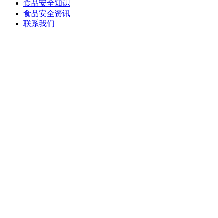
食品安全知识
食品安全资讯
联系我们