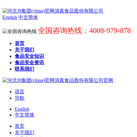
English
中文简体
全国咨询热线：4008-979-878
首页
关于我们
食品安全知识
食品安全资讯
联系我们
语言
导航
English
中文简体
首页
关于我们