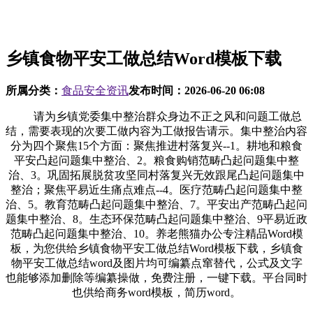
乡镇食物平安工做总结Word模板下载
所属分类：
食品安全资讯
发布时间：
2026-06-20 06:08
请为乡镇党委集中整治群众身边不正之风和问题工做总
结，需要表现的次要工做内容为工做报告请示。集中整治内容
分为四个聚焦15个方面：聚焦推进村落复兴--1。耕地和粮食
平安凸起问题集中整治、2。粮食购销范畴凸起问题集中整
治、3。巩固拓展脱贫攻坚同村落复兴无效跟尾凸起问题集中
整治；聚焦平易近生痛点难点--4。医疗范畴凸起问题集中整
治、5。教育范畴凸起问题集中整治、7。平安出产范畴凸起问
题集中整治、8。生态环保范畴凸起问题集中整治、9平易近政
范畴凸起问题集中整治、10。养老熊猫办公专注精品Word模
板，为您供给乡镇食物平安工做总结Word模板下载，乡镇食
物平安工做总结word及图片均可编纂点窜替代，公式及文字
也能够添加删除等编纂操做，免费注册，一键下载。平台同时
也供给商务word模板，简历word。