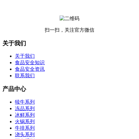
扫一扫，关注官方微信
关于我们
关于我们
食品安全知识
食品安全资讯
联系我们
产品中心
犊牛系列
冻品系列
冰鲜系列
火锅系列
牛排系列
浇头系列