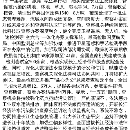
行“一案双查”“跟尾”等立异行动，结实推进长江生态修复，督
促被污染的耕地、林地、草原、湿地等34。7万亩，督促收受
接管、清理出产类固体废料1540。8万吨，鞭策处理了一批生
态管理难题。流域水问题成因复杂、空间跨度大，查察办案面
对线索发觉难和查询拜访取证难等问题。查察机关持续鞭策现
代科技取查察办案深度融合，健全完美卫星遥感、无人机、快
速检测等“空六合”一体化办案支撑系统。最高检取国度航天
局、中国监测总坐等加强协做，推进卫星遥感和手艺检测手段
正在办案中的使用。加强取司法部沟通协调，鞭策将不事后收
费损害判定机构由58家添加至141家。全国查察机关建成快速
检测尝试室500余家，根基实现长江经济带市级查察院全笼
盖。同时，深化大数据法令监视模子的研发和使用，赋能法令
监视提质增效。查察机关深化法律司法协同共同，并持续扩大
参取。最高检建立并推广“益心为公”意愿者查察云平台，全国
已招录意愿者12。6万人，提报各类线万条，参取案件征询、
查察听证、察看办案结果等4万件。显示，“十五五”期间，查
察机关将持续强化沉点范畴污染管理，严的基调不，依法惩办
工业废水违法排放、固体废料不法倾倒等违法犯为，开展长江
经济带水污染防治查察公益诉讼专项监视勾当。系统不雅念，
协同推进长江生态修复管理，出力长江生态平安，坚持不懈推
进长江十年禁渔，加强生物多样性。全面提拔长江经济带法律
司法协做质效，依法鞭策长江经济带加速经济社会成长全面绿