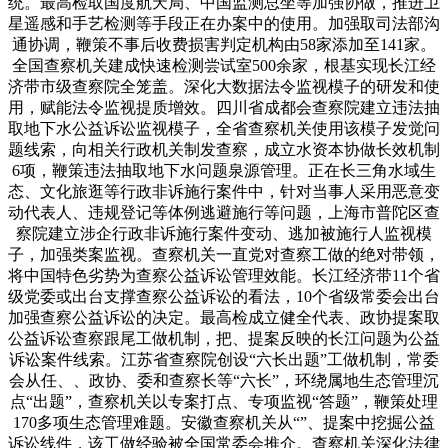
统。最高检取国度航天局、中国监测总坐等加强协做，推进卫
星遥感和手艺检测等手段正在办案中的使用。加强取司法部沟
通协调，鞭策不事后收费损害判定机构由58家添加至141家。
全国查察机关建成快速检测尝试室500余家，根基实现长江经
济带市级查察院全笼盖。深化大数据法令监视模子的研发和使
用，赋能法令监视提质增效。四川省成都会查察院建立违法抽
取地下水公益诉讼监视模子，全省查察机关使用该模子发觉问
题线索，向相关行政机关制发查察，成立水资本协做长效机制
6项，鞭策违法抽取地下水问题泉源管理。正在长三角水域生
态、文化旅逛等行政非诉施行案件中，针对当事人采用恶意变
动代表人、违规登记等体例逃避施行等问题，上海市普陀区查
察院建立涉企行政非诉施行案件变动、逃加被施行人监视模
子，加强类案监视。查察机关一直党对查察工做的绝对带领，
将中国特色劣势为查察公益诉讼管理效能。长江经济带11个省
级党委或出台支撑查察公益诉讼的看法，10个省级常委会出台
加强查察公益诉讼的决定。最高检成立健全代表、政协提案取
公益诉讼查察跟尾工做机制，把、提案反映的长江问题为公益
诉讼案件线索。江苏省查察院创设“六长出题”工做机制，常委
会从任、、政协、委和查察长等“六长”，环绕属地生态管理沉
点“出题”，查察机关以专案打点、专项监视“答题”，鞭策处理
170多项生态管理难题。安徽查察机关从“”、提案中挖掘公益
诉讼线件，该工做经验被全国常委会推介。查察机关深化法律