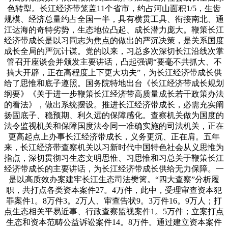
色转型。长江经济带笼盖11个省市，约占河山面积1/5，生齿
规模、经济总量约占全国一半，具有横贯工具、衔接南北、通
江达海的奇特劣势，生态地位凸起、成长潜力庞大。鞭策长江
经济带成长是以习同志为焦点的做出的严沉决策，是关系国度
成长全局的严沉计谋。党的以来，习总多次深切长江沿线次掌
管召开座谈会并颁发主要讲话，凸起强调“要毫不共抓大、不
搞大开辟，正在高程度上下更大功夫”，为长江经济带成长供
给了思惟和底子遵照。国务院特地出台《长江经济带成长规划
纲要》《关于进一步鞭策长江经济带高质量成长若干政策办法
的看法》，做出系统摆设。推进长江经济带成长，必需充实阐
扬固底子、稳预期、利久远的保障感化。查察机关做为国度的
法令监视机关和保障国度法令同一准确实施的司法机关，正在
更高起点上办事长江经济带成长，义务更沉、正在肩。五年
来，长江经济带查察机关以习新时代中国特色社会从义思惟为
指点，深切贯彻习生态文明思惟、习思惟和习总关于鞭策长江
经济带成长的主要讲话，为长江经济带成长供给无力保障。一
是以高质效办案建牢长江生态司法樊篱。“四大查察”分析履
职，共打点各类资本案件27。4万件，此中，受理审查资本犯
罪案件1。8万件3。2万人、审查告状9。3万件16。9万人；打
点生态相关平易近事、行政查察监视案件1。5万件；立案打点
生态和资本范畴公益诉讼案件14。8万件。通过建立资本案件