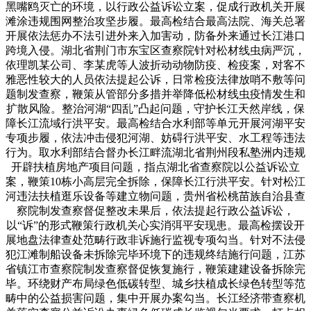
黑嘴鸥灭亡的环境，以行政公益诉讼立案，促成行政机关开展
滩涂违规围网整治攻坚步履。最高检结合最高法院、海关总署
开展依法惩办不法引进外来入加害动，防备外来通过长江港口
跨境入侵。湖北省荆门市东宝区查察院针对松材线虫病严沉，
依理凯某公司、李某虎等人波折动动物防疫、检疫案，对客不
雅恶性较大的人员依法提起公诉，日常检疫法律放哨不敷等问
题制发查察，鞭策从管部分多措并举降低松材线虫疫情发生和
扩散风险。整治河湖“四乱”凸起问题，守护长江天然岸线，保
障长江流域行洪平安。最高检结合水利部等单元开展河湖平安
专项步履，依法冲击侵犯河湖、妨碍行洪平安、水工程等违法
行为。取水利部结合督办长江畔流湖北省荆州段私塾洲内违规
开辟扶植房地产项目问题，指点湖北省查察院以公益诉讼立
案，鞭策10栋小高层完全拆除，保障长江行洪平安。针对松江
河违法扶植逛乐设备等建立物问题，贵州省松桃苗族自治县查
察院制发查察督促整改未果后，依法提起行政公益诉讼，
以“诉”的形式鞭策行政机关心实消弭平安现患。最高检摆设开
展地盘法律查处范畴行政非诉施行监视专项勾当。针对不法侵
犯江滩制船设备未拆除完毕环境下的违规终结施行问题，江苏
省镇江市查察院制发查察督促恢复施行，鞭策建建设备拆除完
毕。环绕财产布局绿色低碳转型、城乡扶植成长绿色转型等范
畴中的公益损害问题，集中开展办案勾当。长江经济带查察机