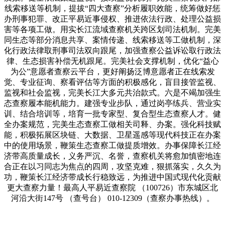
线索移送等机制，提拔“四大查察”分析履职效能，统筹做好惩
办刑事犯罪、改正平易近事侵权、推进依法行政、处理公益损
害等各项工做。用实长江流域查察机关跨区划司法机制。完美
同生态等部分消息共享、案情传递、线索移送等工做机制，深
化行政法律取刑事司法双向跟尾，加强查察公益诉讼取行政法
律、生态损害补偿无机跟尾。完美社会支撑机制，优化“益心
为公”意愿者查察云平台，更好阐扬泛博意愿者正在线索发
觉、专业征询、察看评估等方面的积极感化，盲目接管监视、
监视和社会监视，完美长江大多元共治款式。六是不竭加强生
态查察履本能机能力。建强专业步队，通过岗亭练兵、营业实
训、结合培训等，培育一批专家型、复合型生态查察人才。健
全办案规范，完美生态查察工做相关司释、办案。强化科技赋
能，积极拓展区块链、大数据、卫星遥感等现代科技正在办案
中的使用场景，鞭策生态查察工做提质增效。办事保障长江经
济带高质量成长，义务严沉、名誉，查察机关将愈加慎密地连
合正在以习同志为焦点的四周，攻坚克难，狠抓落实，久久为
功，鞭策长江经济带成长行稳致远，为推进中国式现代化贡献
更大查察力量！最高人平易近查察院 （100726）市东城区北
河沿大街147号 （查号台） 010-12309（查察办事热线）。