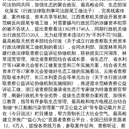
司法协同共同，加强生态的聚合效应。最高检会同、生态部深
化落实《行政法律取刑事司法跟尾工做法子》，完美线索传
递、案件移送、资本共享等机制。江西查察机关摆设开展资本
范畴反向跟尾专项工做，对需要赐与行政惩罚的涉嫌资本犯罪
的被不告状人，提出查察看法1362件1740人，同期行政机关做
出行政惩罚1520人，无力处理资本违法行为“不刑不罚”问题。
最高检取天然资本部结合印发《关于成立行政查察取天然资本
行政法律跟尾工做机制的看法》，会同水利部、国度林草局共
建行政法律取查察公益诉讼协做机制，联袂抓实江河湖库、林
草湿荒管理。湖北省查察院结合省成长委、省生态厅、省水利
厅等14家单元会签长江修复攻坚和三年实施方案，结合省天然
资本厅等17家单元会签做好生态工做的实施看法。云南省查察
院取省水利厅、长江水利委员会等单元出台《关于水行政法律
取查察公益诉讼协做机制实施细则》，推进渡水范畴查察公益
诉讼工做。浙江省查察院邀请省生态厅专家做为特邀查察官帮
理，阐扬行政机关专业劣势，提拔生态查察办案程度。加强长
江教育，指导有序参取生态管理。最高检和地方电视总台结合
制做“长江船舶污染管理案”“捍卫公益之诉”等专题记载片并正
在《今日说法》栏目播放，帮力营制长江大社会空气。最高检
建立并推广“益心为公”意愿者查察云平台，全国已招录意愿者
12。6万人，提报各类线万条，参取案件征询、查察听证、察