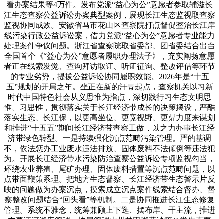
看办案结果等4万件。发布党派“益心为公”意愿者参取辅滋长
江生态查察公益诉讼办案典型案例，展现长江生态监视取查察
监视协同成效。安徽省马市花山区查察院打点督促整治长江岸
线污染行政公益诉讼案，借力党派“益心为公”意愿者专业能力
处理案件争议问题。浙江省查察院取省委部、团省委结合出台
全国首个《“益心为公”意愿者履职办理法子》，充实阐扬意愿
者正在线索发觉、查询拜访取证、听证征询、整改评估等环节
的专业劣势，提拔公益诉讼协同履职效能。2026年是“十五
五”规划的开局之年。坐正在新的汗青起点，查察机关以习新
时代中国特色社会从义思惟为指点，深切践行习生态文明思
惟、习思惟，贯彻落实关于长江经济带成长的决策摆设，严酷
落实生态、长江保，以更高坐位、更宽视野、更鼎力度来谋划
和推进“十五五”期间长江经济带查察工做，以之力办事长江经
济带绿色转型。一是持续强化沉点范畴污染管理。严的基调
不，依法惩办工业废水违法排放、固体废料不法倾倒等违法犯
为。开展长江经济带水污染防治查察公益诉讼专项监视勾当，
环绕农业养殖、尾矿办理、固体废料措置等沉点范畴问题，以
点带面鞭策系理。把地方生态督察、长江经济带生态警示片反
映的问题做为办案沉点，摸索成立沉点案件线索结合督办、督
察整改问题结合“回头看”等机制。二是协同推进长江生态修复
管理。系统不雅念，统筹兼顾上下逛、摆布岸、干主流，推进