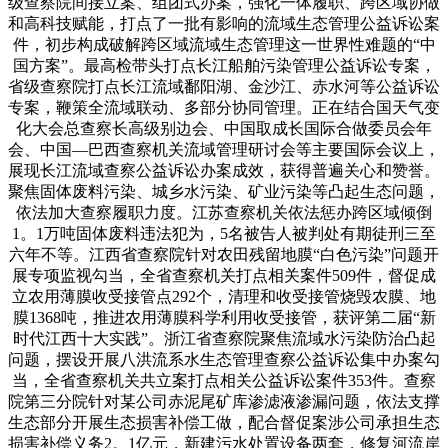
级查察院间接立案、组团式办案，强化一体履职、跨区域协做
和高科技赋能，打点了一批有影响的流域生态管理公益诉讼案
件，初步构成破解跨区域流域生态管理这一世界性难题的“中
国方案”。最高检带头打点长江船舶污染管理公益诉讼专案，
省级查察院打点长江流域鄱阳湖、金沙江、赤水河等公益诉讼
专案，鞭策全流域联动、多部分协同管理。正在结合国天气变
化大会总查察长高级别边会、中国取成长国际合做委员会年
会、中国—巴西查察机关流域管理研讨会等主要国际会议上，
展现长江流域查察公益诉讼办案成效，获得普遍关心和赞誉。
聚焦固体废料污染、城乡水污染、矿业污染等凸起生态问题，
依法加大查察履职力度。江苏查察机关依法惩办跨区域倾倒
1。1万吨固体废料违法犯为，5名被告人被判处有期徒刑三至
六年不等。江西省查察院针对农田残留地膜“白色污染”问题开
展专项监视勾当，全省查察机关打点相关案件509件，督促成
立农用薄膜收受接管点292个，清理和收受接管烧毁农膜、地
膜1368吨，推进农用薄膜科学利用收受接管，获评第二届“新
时代江西十大实践”。浙江省查察院聚焦流域水污染防治凸起
问题，摆设开展八洪流系水生态管理查察公益诉讼集中办案勾
当，全省查察机关共立案打点相关公益诉讼案件353件。查察
院第三分院针对某公司赤泥尾矿库渗滤液渗漏问题，依法支撑
生态部分开展生态损害补偿工做，配合督促案涉公司承担生态
损害补偿义务2。1亿元，新建污水处置设备两套，修复河流岸