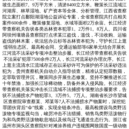
坡生态面积7。9万平方米，清淤8400立方米。鞭策长江流域江
河湖库、林草湿地、矿产资本等全体、分析管理。江西省查察
院立案打点鄱阳湖湿地公益诉讼专案，全省查察院共打点相关
案件600余件，鞭策修复湿地、水域等面积2万余亩。长江经济
带查察机关告状各类丛林资本犯罪1。2万件1。8万人。四川省
阿坝州壤塘县查察院打点求某江盗伐，滥伐，不法收购、运输
盗伐的林木案，依法惩办云杉等丛林资本犯为，守护长江上逛
懦弱生态区。最高检会同、交通运输部等6家单元结合开展长
江河流不法采砂专项冲击整治步履。长江经济带查察机关告状
不法采矿犯罪7500余件2万人，长江河流采砂办理次序。长江
上逛主流清水江流域存正在以采砂许可为保护的不法采砂违法
犯为，贵州查察机关自动介入指导侦查，精准认定犯罪数额，
定罪取管理并沉，鞭策同步开展生态修复。坚持不懈推进长江
十年禁渔，加强长江珍稀动物，防备外来入侵风险。长江经济
带查察机关落实冲击长江流域不法捕捞专项整治步履要求，告
状不法捕捞水产物犯罪3。3万件5。7万人。湖南省长沙市望城
区查察院审查蔡某、邓某等7人不法捕捞水产物案时，深挖犯
罪团伙背后“伞”线索，实现全链条冲击。最高检摆设鸟类野活
泼物专项监视勾当，峻厉冲击不法猎捕、销售鸟类野活泼物行
为和鸟类野活泼物歇息地以及候鸟迁飞通道生态行为。浙江省
温州市洞头区查察院针对滩涂养殖户违规围网致国度一级动物