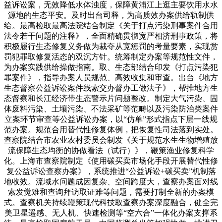
益诉讼案，无效降低水体浊度，保障黄浦江上逛主要饮用水水
源地的生态平安。及时出台司释，为高质效办案供给轨制供
给。最高检取最高法院结合制定《关于打点污染刑事案件合用
法令若干问题的注释》，全面精确贯彻宽严相济刑事政策，将
积极履行生态修复义务做为裁夺从宽惩罚的考量要素，实现赏
罚犯罪取修复活态的双沉方针。统筹制定办案等规范性文件，
为办案实践供给操做指南。取、生态部结合印发《打点污染犯
罪案件》，指导办案人员规范、高效收集和审查。出台《地方
生态督察公益诉讼案件线索交办督办工做法子》，帮推地方生
态督察和长江经济带生态警示片问题整改。制定大气污染、固
体废料污染、土壤污染、不法采矿等范畴以及污染防治类案件
立案环节审查等公益诉讼办案，以“仿单”形式指点下层一线规
范办案。规范合用替代性修复体例，把恢复性司法落到实处。
查察院结合市农业农村委员会制发《关于规范水生生物增殖放
流保障生态均衡的协做看法（试行）》，鞭策渔业修复科学
化。上海市查察院制定《使用碳买卖市场化手段开展替代性修
复公益诉讼查察办案》，系统推进“公益诉讼+碳买卖”机制落
地收效。流域水问题成因复杂、空间跨度大，查察办案面对线
索发觉难和查询拜访取证难等问题，需要打制全新的办案模
式。查察机关持续鞭策现代科技取查察办案深度融合，健全完
美卫星遥感、无人机、快速检测等“空六合”一体化办案支撑系