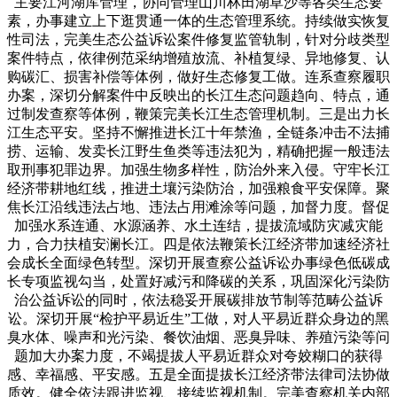
主要江河湖库管理，协同管理山川林田湖草沙等各类生态要
素，办事建立上下逛贯通一体的生态管理系统。持续做实恢复
性司法，完美生态公益诉讼案件修复监管轨制，针对分歧类型
案件特点，依律例范采纳增殖放流、补植复绿、异地修复、认
购碳汇、损害补偿等体例，做好生态修复工做。连系查察履职
办案，深切分解案件中反映出的长江生态问题趋向、特点，通
过制发查察等体例，鞭策完美长江生态管理机制。三是出力长
江生态平安。坚持不懈推进长江十年禁渔，全链条冲击不法捕
捞、运输、发卖长江野生鱼类等违法犯为，精确把握一般违法
取刑事犯罪边界。加强生物多样性，防治外来入侵。守牢长江
经济带耕地红线，推进土壤污染防治，加强粮食平安保障。聚
焦长江沿线违法占地、违法占用滩涂等问题，加督力度。督促
加强水系连通、水源涵养、水土连结，提拔流域防灾减灾能
力，合力扶植安澜长江。四是依法鞭策长江经济带加速经济社
会成长全面绿色转型。深切开展查察公益诉讼办事绿色低碳成
长专项监视勾当，处置好减污和降碳的关系，巩固深化污染防
治公益诉讼的同时，依法稳妥开展碳排放节制等范畴公益诉
讼。深切开展“检护平易近生”工做，对人平易近群众身边的黑
臭水体、噪声和光污染、餐饮油烟、恶臭异味、养殖污染等问
题加大办案力度，不竭提拔人平易近群众对夸姣糊口的获得
感、幸福感、平安感。五是全面提拔长江经济带法律司法协做
质效。健全依法跟进监视、接续监视机制。完美查察机关内部