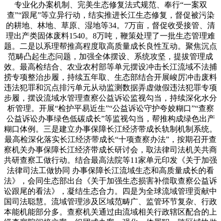
专业化办案机制、完美生态修复法式规范、奉行“一案双
查”“跟尾”等立异行动，结实推进长江生态修复，督促被污染
的耕地、林地、草原、湿地等34。7万亩，督促收受接管、清
理出产类固体废料1540。8万吨，鞭策处理了一批生态管理难
题。二是以系理帮推高程度取高质量成长良性互动。聚焦沉点
范畴凸起生态问题，加强全体摆设、系统攻坚，提拔管理成
效。最高检结合、农业农村部等单元摆设冲击长江流域不法捕
捞专项整治步履，持续五年取、生态部结合开展峻厉冲击废料
违法犯罪和沉点排污单元从动监测数据弄虚做假违法犯罪专项
步履，摆设流域水管理查察公益诉讼监视勾当，持续深化水分
析管理。开展“检护平易近生”“公益诉讼守护夸姣糊口”“查察
公益诉讼办事绿色低碳成长”等监视勾当，帮推构成绿色出产
糊口体例。三是建立办事保障长江经济带成长轨制机制系统。
最高检深化落实长江经济带成长“十项查察办法”，按期召开查
察机关办事保障长江经济带成长研讨会，取法律司法机关共商
共研查察工做行动。结合最高法院等11家单元印发《关于加强
法律司法工做协同 办事保障长江流域生态和高质量成长的看
法》，会同生态部出台《关于加强生态损害补偿取查察公益诉
讼跟尾的看法》，凝结生态合力。四是为全球流域管理贡献中
国司法聪慧。流域管理涉及区域范畴广、监管环节复杂、行政
本能机能部分多。查察机关通过由流域相关行政辖区配合的上