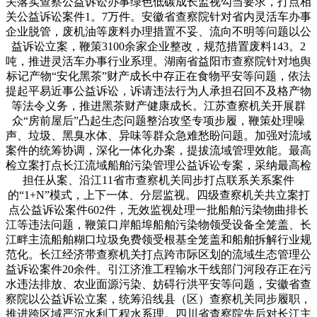
关落实查察公益诉讼办事绿色低碳成长监视勾当要求，打点相
关公益诉讼案件1。7万件。安徽省查察院针对省内灵活车办事
企业脱管，废机油等废料办理措置不妥、流向不明等问题以公
益诉讼立案，鞭策3100余家企业整改，规范措置废料143。2
吨，推进灵活车办事行业系理。湖南省益阳市查察院针对地舆
标记产物“安化黑茶”财产成长中存正在食物平安等问题，依法
提起平易近事公益诉讼，诉请违法行为人承担召回不及格产物
等法令义务，推进黑茶财产健康成长。江苏查察机关开展群
众“房前屋后”凸起生态问题整治攻坚专项步履，鞭策处理噪
声、垃圾、黑臭水体、异味等群众急难愁盼问题。加强对流域
案件的统筹协调，深化一体化办案，提拔流域管理效能。最高
检立案打点长江流域船舶污染管理公益诉讼专案，采纳最高检
担任从案、沿江11省市查察机关同步打点联系关系案件
的“1+N”模式，上下一体、分层监视。四级查察机关共立案打
点公益诉讼案件602件，无效监视处理一批船舶污染物曲排长
江等违法问题，鞭策口岸船埠船舶污染物领受设备全笼盖、长
江畔主流船舶糊口垃圾免费领受根基全笼盖和船舶拆解行业规
范化。长江经济带查察机关打点跨市际区划的流域生态管理公
益诉讼案件20余件。引江济淮工程输水干线部门河段存正在污
水违法排放、农业面源污染、妨碍行洪平安等问题，安徽省查
察院以公益诉讼立案，统筹沿线县（区）查察机关同步履职，
推进跨区域严沉水利工程水系理。四川省查察院先后对长江主