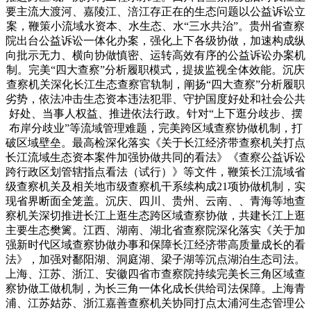
要主流大渡河、嘉陵江、涪江存正在的生态问题以公益诉讼立
案，鞭策小流域水资本、水生态、水“三水共治”。贵州省查察
院出台公益诉讼一体化办案，强化上下各级协做，加速构成纵
向批示无力、横向协做慎密、运转高效有序的公益诉讼办案机
制。完美“四大查察”分析履职模式，提拔监视全体效能。沉庆
查察机关深化长江生态查察官轨制，阐扬“四大查察”分析履职
劣势，依法冲击生态资本违法犯罪、守护国度好处和社会公共
好处、当事人权益、推进依法行政。针对“上下逛分歧步、摆
布岸分歧业”等流域管理难题，完美跨区域查察协做机制，打
破区域壁垒。最高检深化落实《关于长江经济带查察机关打点
长江流域生态资本案件加强协做共同的看法》《查察公益诉讼
跨行政区划管辖指点看法（试行）》等文件，鞭策长江流域省
级查察机关及相关地市级查察机干系续构成21项协做机制，实
现省界断面全笼盖。沉庆、四川、贵州、云南、、青海等地查
察机关深切推进长江上逛生态跨区域查察协做，共建长江上逛
主要生态樊篱。江西、湖南、湖北省查察院深化落实《关于加
强新时代区域查察协做办事和保障长江经济带高质量成长的看
法》，加强对鄱阳湖、洞庭湖、梁子湖等沉点湖泊生态司法。
上海、江苏、浙江、安徽四省市查察院持续完美长三角区域查
察协做工做机制，为长三角一体化成长供给司法保障。上海青
浦、江苏姑苏、浙江嘉善查察机关协同打点太浦河生态管理公