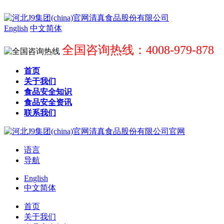
English
中文简体
全国咨询热线：4008-979-878
首页
关于我们
食品安全知识
食品安全资讯
联系我们
语言
导航
English
中文简体
首页
关于我们