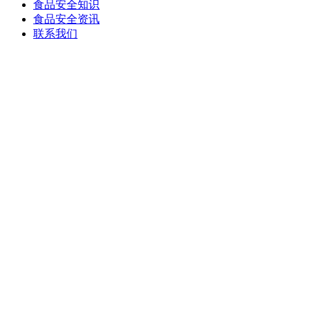
食品安全知识
食品安全资讯
联系我们