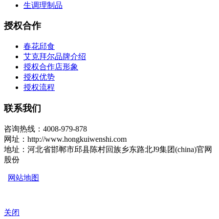
生调理制品
授权合作
春花邱食
艾克拜尔品牌介绍
授权合作店形象
授权优势
授权流程
联系我们
咨询热线：4008-979-878
网址：http://www.hongkuiwenshi.com
地址：河北省邯郸市邱县陈村回族乡东路北J9集团(china)官网
股份
网站地图
关闭