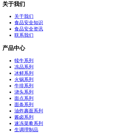
关于我们
关于我们
食品安全知识
食品安全资讯
联系我们
产品中心
犊牛系列
冻品系列
冰鲜系列
火锅系列
牛排系列
浇头系列
面点系列
面条系列
油炸裹面系列
酱卤系列
速冻菜肴系列
生调理制品