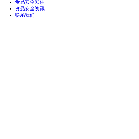
食品安全知识
食品安全资讯
联系我们