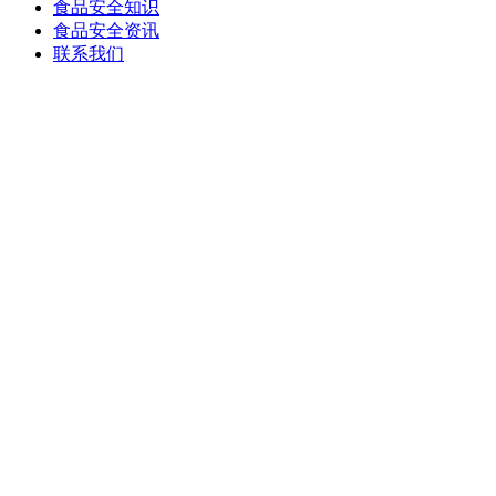
食品安全知识
食品安全资讯
联系我们