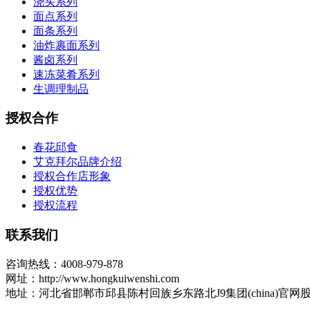
浇头系列
面点系列
面条系列
油炸裹面系列
酱卤系列
速冻菜肴系列
生调理制品
授权合作
春花邱食
艾克拜尔品牌介绍
授权合作店形象
授权优势
授权流程
联系我们
咨询热线：4008-979-878
网址：http://www.hongkuiwenshi.com
地址：河北省邯郸市邱县陈村回族乡东路北J9集团(china)官网