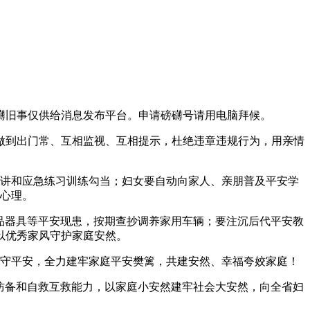
旧事仅供给消息发布平台。申请磅礴号请用电脑拜候。
到出门常、互相监视、互相提示，杜绝违章违规行为，用亲情
讲和应急练习训练勾当；妇女要自动向家人、亲朋普及平安学
心理。
品器具等平安现患，按期查抄调养家用车辆；要注沉后代平安教
以优秀家风守护家庭安然。
守平安，全力建牢家庭平安樊篱，共建安然、幸福夸姣家庭！
防备和自救互救能力，以家庭小安然建牢社会大安然，向全省妇