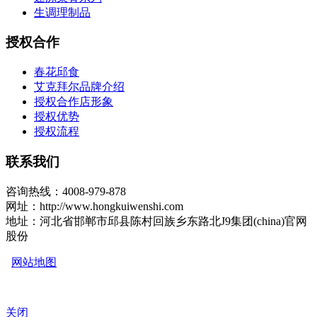
生调理制品
授权合作
春花邱食
艾克拜尔品牌介绍
授权合作店形象
授权优势
授权流程
联系我们
咨询热线：4008-979-878
网址：http://www.hongkuiwenshi.com
地址：河北省邯郸市邱县陈村回族乡东路北J9集团(china)官网
股份
网站地图
关闭