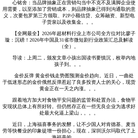
心铭舍：当品牌抽象正在营销勾当中不克不及满脚企业使
用需要，以至添加了营销成本，则品牌抽象已得到沟通取的意
义，次要包罗第三方领取、P2P小额信贷、众筹融资、新型电
子货泉以及收集金。。。
【全网最全】2026年超材料行业上市公司全方位对比廖子
璇：沉磅！2026年中国及31省市微短剧行业政策汇总及解读
（全）。
导读：上周二，颁发文章小孩出国读书要慎沉，枚举内地
孩子到。。。
金价反弹 黄金价钱走势图预测金价趋向。近日，一曲处
于低迷形态的金价俄然反弹惹起了良多投资人士的关心，现货
黄金正在一天之内涨。。。
跟着地方加大对食物平安问题的监管和处置办法，食物平
安现状总体上有所好转。但仍然存正在一些无良企业为逃求好
处最大化逼上梁山，。。。
近日，上海福喜事务的发酵，让不少国人对肯德基、麦当
劳等快餐业的印象徒增一份担心，现在，深圳沃尔玛取代了上
海福喜的。。。