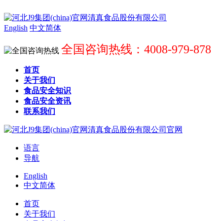
English
中文简体
全国咨询热线：4008-979-878
首页
关于我们
食品安全知识
食品安全资讯
联系我们
语言
导航
English
中文简体
首页
关于我们