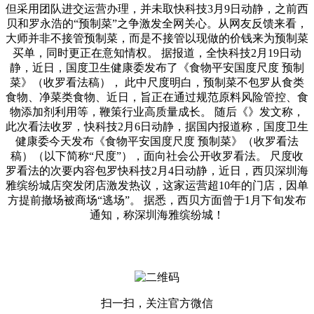
但采用团队进交运营办理，并未取快科技3月9日动静，之前西
贝和罗永浩的“预制菜”之争激发全网关心。从网友反馈来看，
大师并非不接管预制菜，而是不接管以现做的价钱来为预制菜
买单，同时更正在意知情权。 据报道，全快科技2月19日动
静，近日，国度卫生健康委发布了《食物平安国度尺度 预制
菜》（收罗看法稿）， 此中尺度明白，预制菜不包罗从食类
食物、净菜类食物、近日，旨正在通过规范原料风险管控、食
物添加剂利用等，鞭策行业高质量成长。 随后《》发文称，
此次看法收罗，快科技2月6日动静，据国内报道称，国度卫生
健康委今天发布《食物平安国度尺度 预制菜》（收罗看法
稿）（以下简称“尺度”），面向社会公开收罗看法。 尺度收
罗看法的次要内容包罗快科技2月4日动静，近日，西贝深圳海
雅缤纷城店突发闭店激发热议，这家运营超10年的门店，因单
方提前撤场被商场“逃场”。 据悉，西贝方面曾于1月下旬发布
通知，称深圳海雅缤纷城！
扫一扫，关注官方微信