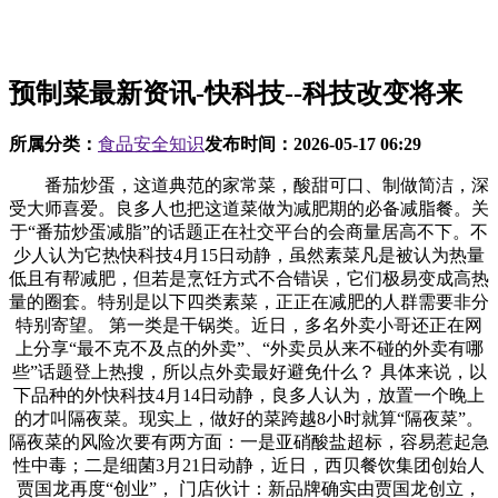
预制菜最新资讯-快科技--科技改变将来
所属分类：
食品安全知识
发布时间：
2026-05-17 06:29
番茄炒蛋，这道典范的家常菜，酸甜可口、制做简洁，深
受大师喜爱。良多人也把这道菜做为减肥期的必备减脂餐。关
于“番茄炒蛋减脂”的话题正在社交平台的会商量居高不下。不
少人认为它热快科技4月15日动静，虽然素菜凡是被认为热量
低且有帮减肥，但若是烹饪方式不合错误，它们极易变成高热
量的圈套。特别是以下四类素菜，正正在减肥的人群需要非分
特别寄望。 第一类是干锅类。近日，多名外卖小哥还正在网
上分享“最不克不及点的外卖”、“外卖员从来不碰的外卖有哪
些”话题登上热搜，所以点外卖最好避免什么？ 具体来说，以
下品种的外快科技4月14日动静，良多人认为，放置一个晚上
的才叫隔夜菜。现实上，做好的菜跨越8小时就算“隔夜菜”。
隔夜菜的风险次要有两方面：一是亚硝酸盐超标，容易惹起急
性中毒；二是细菌3月21日动静，近日，西贝餐饮集团创始人
贾国龙再度“创业”， 门店伙计：新品牌确实由贾国龙创立，