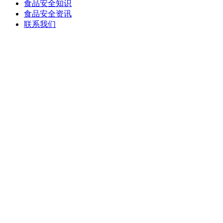
食品安全知识
食品安全资讯
联系我们