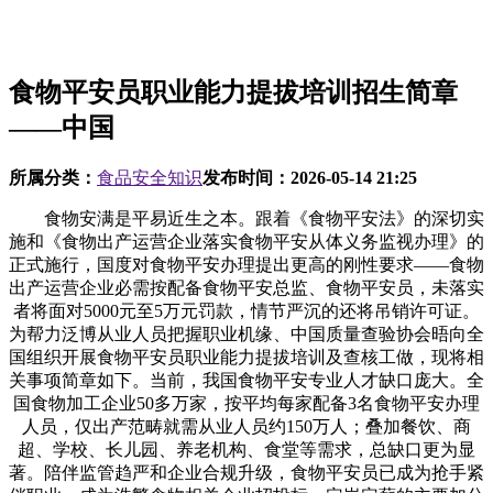
食物平安员职业能力提拔培训招生简章
——中国
所属分类：
食品安全知识
发布时间：
2026-05-14 21:25
食物安满是平易近生之本。跟着《食物平安法》的深切实
施和《食物出产运营企业落实食物平安从体义务监视办理》的
正式施行，国度对食物平安办理提出更高的刚性要求——食物
出产运营企业必需按配备食物平安总监、食物平安员，未落实
者将面对5000元至5万元罚款，情节严沉的还将吊销许可证。
为帮力泛博从业人员把握职业机缘、中国质量查验协会晤向全
国组织开展食物平安员职业能力提拔培训及查核工做，现将相
关事项简章如下。当前，我国食物平安专业人才缺口庞大。全
国食物加工企业50多万家，按平均每家配备3名食物平安办理
人员，仅出产范畴就需从业人员约150万人；叠加餐饮、商
超、学校、长儿园、养老机构、食堂等需求，总缺口更为显
著。陪伴监管趋严和企业合规升级，食物平安员已成为抢手紧